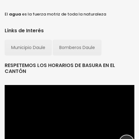
El
agua
es la fuerza motriz de toda la naturaleza
Links de Interés
Municipio Daule
Bomberos Daule
RESPETEMOS LOS HORARIOS DE BASURA EN EL
CANTÓN
Emapa EP Daule
Emapa EP Daule
¡Somos tus amigos!
¡Somos tus amigos!