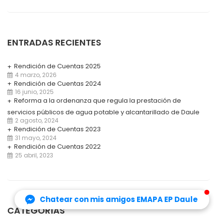
ENTRADAS RECIENTES
Emapa EP Daule
Emapa EP Daule
Rendición de Cuentas 2025
¡Somos tus amigos!
¡Somos tus amigos!
4 marzo, 2026
Rendición de Cuentas 2024
16 junio, 2025
4:03
4:03
Reforma a la ordenanza que regula la prestación de
servicios públicos de agua potable y alcantarillado de Daule
2 agosto, 2024
Rendición de Cuentas 2023
31 mayo, 2024
Rendición de Cuentas 2022
25 abril, 2023
Chatear con mis amigos EMAPA EP Daule
Chatear con mis amigos EMAPA EP Daule
CATEGORÍAS