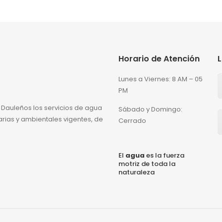
Horario de Atención
L
Lunes a Viernes: 8 AM – 05
PM
 Dauleños los servicios de agua
Sábado y Domingo:
arias y ambientales vigentes, de
Cerrado
El
agua
es la fuerza
motriz de toda la
naturaleza