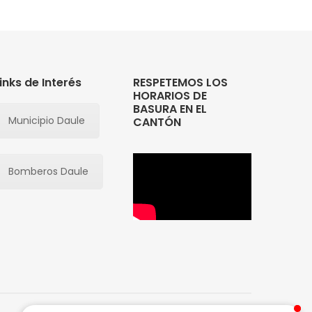
inks de Interés
RESPETEMOS LOS
HORARIOS DE
BASURA EN EL
Emapa EP Daule
Emapa EP Daule
Municipio Daule
CANTÓN
¡Somos tus amigos!
¡Somos tus amigos!
Bomberos Daule
2:19
2:19