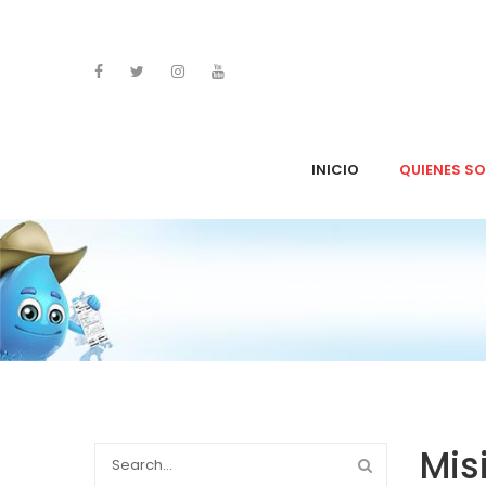
INICIO
QUIENES S
Planificación Estratégica
Misión – Visión
Historia
Mis