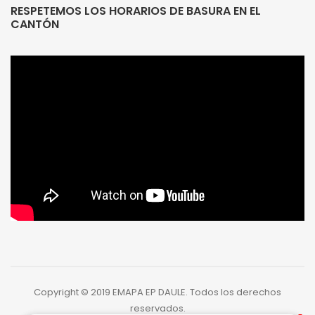
RESPETEMOS LOS HORARIOS DE BASURA EN EL
CANTÓN
Emapa EP Daule
Emapa EP Daule
¡Somos tus amigos!
¡Somos tus amigos!
5:14
5:14
Copyright © 2019 EMAPA EP DAULE. Todos los derechos
reservados.